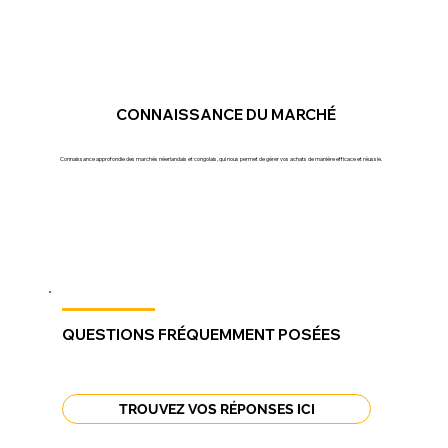
CONNAISSANCE DU MARCHÉ
Connaissance approfondie des marchés néerlandais et congolais, qui nous permet de gérer vos achats de manière efficace et réussie.
QUESTIONS FRÉQUEMMENT POSÉES
TROUVEZ VOS RÉPONSES ICI