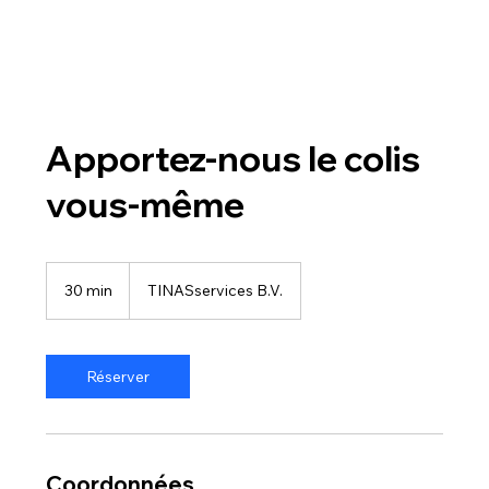
Apportez-nous le colis
vous-même
30 min
3
TINASservices B.V.
0
m
i
n
Réserver
Coordonnées