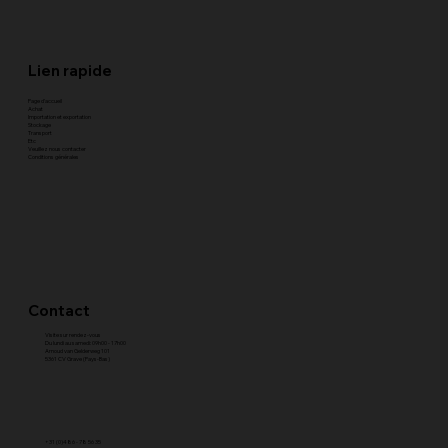
Lien rapide
Page d'accueil
Achat
Importation et exportation
Stockage
Transport
Etc
Veuillez nous contacter
Conditions générales
Contact
Visite sur rendez-vous
Du lundi au samedi: 09h00 - 17h00
Arnoud van Gelderweg 101
5361 CV Grave (Pays-Bas)
+31 (0)486 - 78 56 35